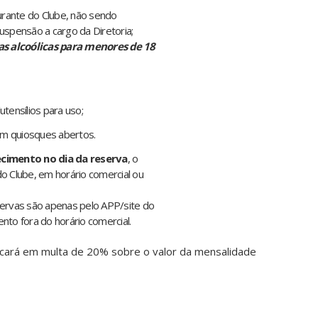
rante do Clube, não sendo
uspensão a cargo da Diretoria;
as alcoólicas para menores de 18
tensílios para uso;
em quiosques abertos.
cimento no dia da reserva
, o
do Clube, em horário comercial ou
servas são apenas pelo APP/site do
nto fora do horário comercial.
icará em multa de 20% sobre o valor da mensalidade