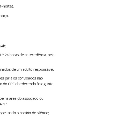
-noite).
paço.
24h;
 até 24 horas de antecedência, pelo
hados de um adulto responsável.
ites para os convidados não
o do CPF obedecendo à seguinte
ube na área do associado ou
 APP.
itando o horário de silêncio;