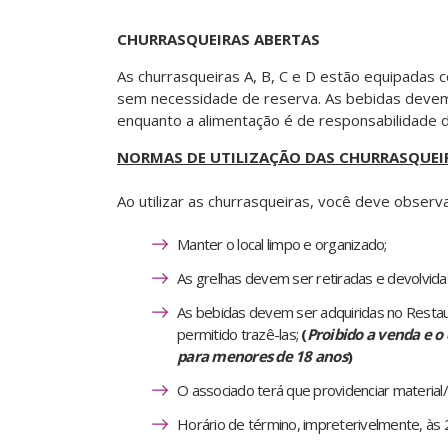
CHURRASQUEIRAS ABERTAS
As churrasqueiras A, B, C e D estão equipadas c
sem necessidade de reserva. As bebidas devem
enquanto a alimentação é de responsabilidade d
NORMAS DE UTILIZAÇÃO DAS CHURRASQUEIR
Ao utilizar as churrasqueiras, você deve observa
Manter o local limpo e organizado;
As grelhas devem ser retiradas e devolvida
As bebidas devem ser adquiridas no Restau
permitido trazê-las;
(
Proibido a venda e o
para menores de 18 anos
)
O associado terá que providenciar material/u
Horário de término, impreterivelmente, às 