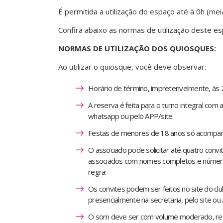
É permitida a utilização do espaço até à 0h (meia
Confira abaixo as normas de utilização deste es
NORMAS DE UTILIZAÇÃO DOS QUIOSQUES:
Ao utilizar o quiosque, você deve observar:
Horário de término, impreterivelmente, às 
A reserva é feita para o turno integral com
whatsapp ou pelo APP/site.
Festas de menores de 18 anos só acompan
O associado pode solicitar até quatro conv
associados com nomes completos e númer
regra:
Os convites podem ser feitos no site do cl
presencialmente na secretaria, pelo site ou
O som deve ser com volume moderado, respe