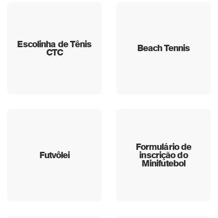
Escolinha de Tênis
Beach Tennis
CTC
Formulário de
Futvôlei
inscrição do
Minifutebol