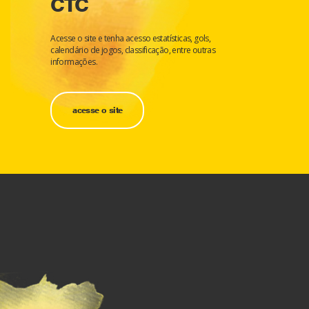
CTC
Acesse o site e tenha acesso estatísticas, gols,
calendário de jogos, classificação, entre outras
informações.
acesse o site