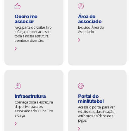
Quero me
Área do
associar
associado
Faça parte do Clube Tiro
Excluído: Área do
e Caça para ter acesso a
Associado
toda a nossa estrutura,
eventos e diversão.
Infraestrutura
Portal do
minifutebol
Conheça toda a estrutura
disponível para os
Acesse o portal para ver
associados do Clube Tiro
estatísticas, classificação,
e Caça.
artilheiros e vídeos dos
jogos.