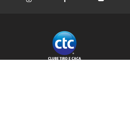
Clube Tiro e Caça
Rua Saldanha Marinho, 15
Hidráulica - Lajeado/RS
Cep: 95900-020
Atendimento
51 3726-4980