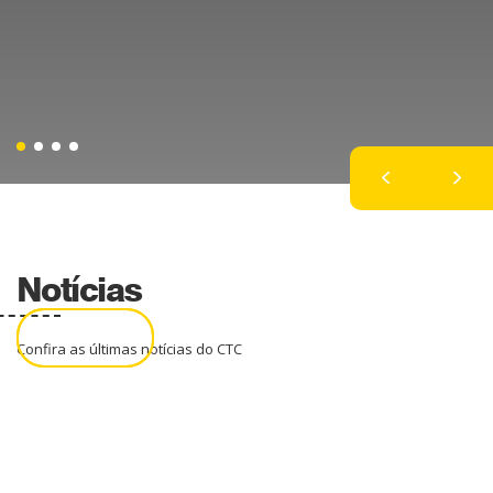
Notícias
Saiba mais
Saiba Mais
Saiba mais
Saiba mais
Saiba mais
Saiba Mais
Confira as últimas notícias do CTC