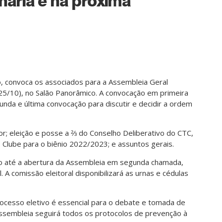
nária é na próxima
o, convoca os associados para a Assembleia Geral
(25/10), no Salão Panorâmico. A convocação em primeira
da e última convocação para discutir e decidir a ordem
ior; eleição e posse a 2⁄3 do Conselho Deliberativo do CTC,
o Clube para o biênio 2022/2023; e assuntos gerais.
ino até a abertura da Assembleia em segunda chamada,
. A comissão eleitoral disponibilizará as urnas e cédulas
rocesso eletivo é essencial para o debate e tomada de
Assembleia seguirá todos os protocolos de prevenção à