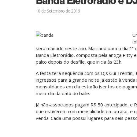
Banda Eletrorádio e D
10 de Setembro de 2016
Um
fo
será mantido neste ano. Marcado para o dia 1º
Banda Eletrorádio, composta pela antiga Pitty e
palco depois do desfile, que inicia às 23h.
A festa terá sequência com os DJs Gui Trentini,
ingressos para a grande noite já estão à venda 
mensalidades em dia estarão isentos de pagame
meio-dia da data do baile.
Já não-associados pagam R$ 50 antecipado, e R$
que estiverem com mensalidade em atraso, e qu
venda. Cada uma possui lugares para seis pess