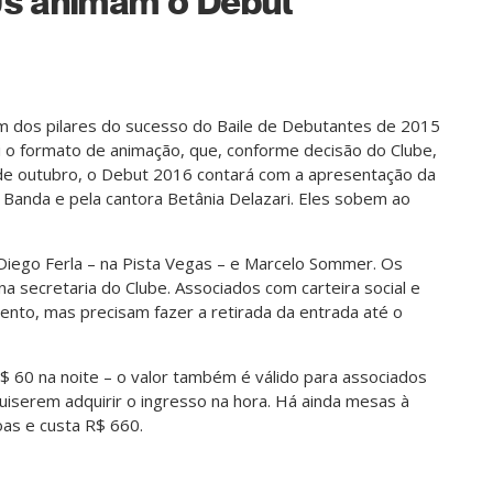
Js animam o Debut
 dos pilares do sucesso do Baile de Debutantes de 2015
i o formato de animação, que, conforme decisão do Clube,
 de outubro, o Debut 2016 contará com a apresentação da
 Banda e pela cantora Betânia Delazari. Eles sobem ao
 Diego Ferla – na Pista Vegas – e Marcelo Sommer. Os
na secretaria do Clube. Associados com carteira social e
nto, mas precisam fazer a retirada da entrada até o
 60 na noite – o valor também é válido para associados
iserem adquirir o ingresso na hora. Há ainda mesas à
oas e custa R$ 660.