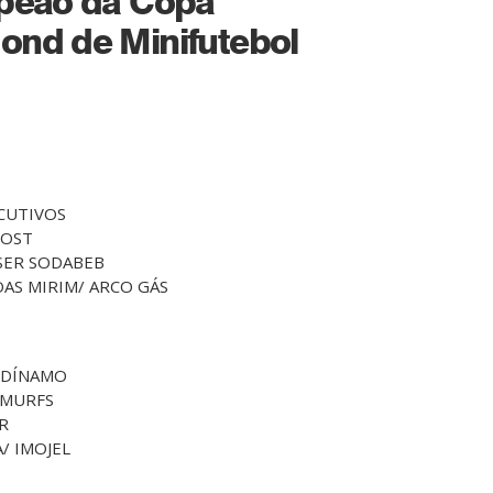
mpeão da Copa
ond de Minifutebol
ECUTIVOS
HOST
2 SER SODABEB
ROAS MIRIM/ ARCO GÁS
3 DÍNAMO
 SMURFS
UR
A/ IMOJEL