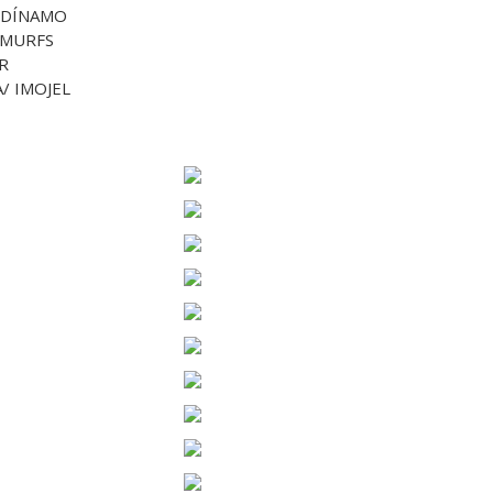
3 DÍNAMO
 SMURFS
UR
A/ IMOJEL