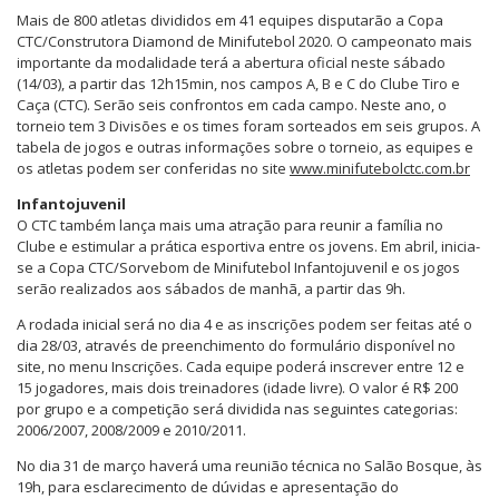
Mais de 800 atletas divididos em 41 equipes disputarão a Copa
CTC/Construtora Diamond de Minifutebol 2020. O campeonato mais
importante da modalidade terá a abertura oficial neste sábado
(14/03), a partir das 12h15min, nos campos A, B e C do Clube Tiro e
Caça (CTC). Serão seis confrontos em cada campo. Neste ano, o
torneio tem 3 Divisões e os times foram sorteados em seis grupos. A
tabela de jogos e outras informações sobre o torneio, as equipes e
os atletas podem ser conferidas no site
www.minifutebolctc.com.br
Infantojuvenil
O CTC também lança mais uma atração para reunir a família no
Clube e estimular a prática esportiva entre os jovens. Em abril, inicia-
se a Copa CTC/Sorvebom de Minifutebol Infantojuvenil e os jogos
serão realizados aos sábados de manhã, a partir das 9h.
A rodada inicial será no dia 4 e as inscrições podem ser feitas até o
dia 28/03, através de preenchimento do formulário disponível no
site, no menu Inscrições. Cada equipe poderá inscrever entre 12 e
15 jogadores, mais dois treinadores (idade livre). O valor é R$ 200
por grupo e a competição será dividida nas seguintes categorias:
2006/2007, 2008/2009 e 2010/2011.
No dia 31 de março haverá uma reunião técnica no Salão Bosque, às
19h, para esclarecimento de dúvidas e apresentação do