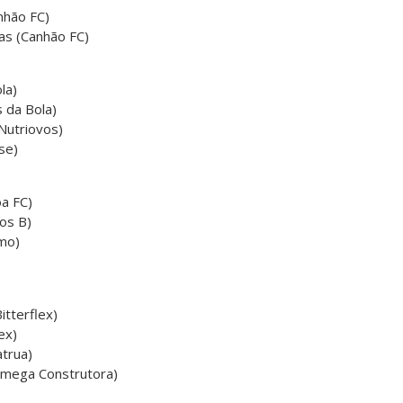
nhão FC)
gas (Canhão FC)
la)
s da Bola)
Nutriovos)
se)
oa FC)
os B)
mo)
itterflex)
ex)
atrua)
Omega Construtora)