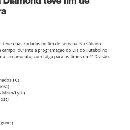
 Diamond teve fim de
ra
l teve duas rodadas no fim de semana. No sábado
m campo, durante a programação do Dia do Futebol no
do campeonato, com folga para os times da 4ª Divisão.
onados FC)
host)
 Mirim/Lyall)
host)
agonel)