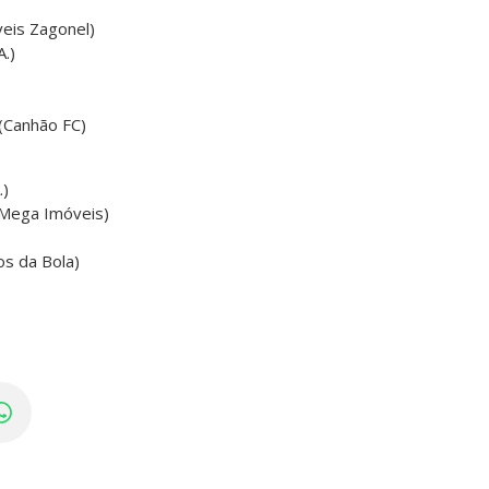
veis Zagonel)
A.)
 (Canhão FC)
.)
/Mega Imóveis)
os da Bola)