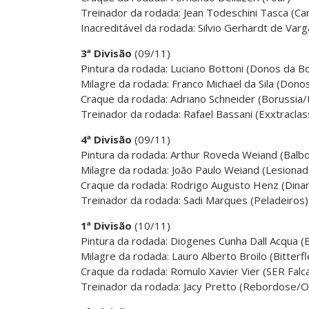
Treinador da rodada: Jean Todeschini Tasca (Ca
Inacreditável da rodada: Silvio Gerhardt de Var
3ª Divisão
(09/11)
Pintura da rodada: Luciano Bottoni (Donos da Bo
Milagre da rodada: Franco Michael da Sila (Dono
Craque da rodada: Adriano Schneider (Borussia/
Treinador da rodada: Rafael Bassani (Exxtraclas
4ª Divisão
(09/11)
Pintura da rodada: Arthur Roveda Weiand (Balb
Milagre da rodada: João Paulo Weiand (Lesionad
Craque da rodada: Rodrigo Augusto Henz (Dina
Treinador da rodada: Sadi Marques (Peladeiros)
1ª Divisão
(10/11)
Pintura da rodada: Diogenes Cunha Dall Acqua (B
Milagre da rodada: Lauro Alberto Broilo (Bitterfl
Craque da rodada: Romulo Xavier Vier (SER Falc
Treinador da rodada: Jacy Pretto (Rebordose/