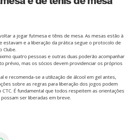
tmesa e de tênis de mesa
voltar a jogar futmesa e tênis de mesa. As mesas estão à
estavam e a liberação da prática segue o protocolo de
o Clube.
áximo quatro pessoas e outras duas poderão acompanhar
to prévio, mas os sócios devem providenciar os próprios
 e recomenda-se a utilização de álcool em gel antes,
mações sobre as regras para liberação dos jogos podem
 CTC. É fundamental que todos respeitem as orientações
s possam ser liberadas em breve.