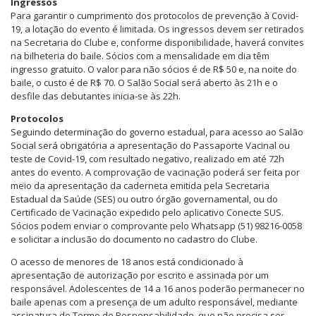
Ingressos
Para garantir o cumprimento dos protocolos de prevenção à Covid-
19, a lotação do evento é limitada. Os ingressos devem ser retirados
na Secretaria do Clube e, conforme disponibilidade, haverá convites
na bilheteria do baile. Sócios com a mensalidade em dia têm
ingresso gratuito. O valor para não sócios é de R$ 50 e, na noite do
baile, o custo é de R$ 70. O Salão Social será aberto às 21h e o
desfile das debutantes inicia-se às 22h.
Protocolos
Seguindo determinação do governo estadual, para acesso ao Salão
Social será obrigatória a apresentação do Passaporte Vacinal ou
teste de Covid-19, com resultado negativo, realizado em até 72h
antes do evento. A comprovação de vacinação poderá ser feita por
meio da apresentação da caderneta emitida pela Secretaria
Estadual da Saúde (SES) ou outro órgão governamental, ou do
Certificado de Vacinação expedido pelo aplicativo Conecte SUS.
Sócios podem enviar o comprovante pelo Whatsapp (51) 98216-0058
e solicitar a inclusão do documento no cadastro do Clube.
O acesso de menores de 18 anos está condicionado à
apresentação de autorização por escrito e assinada por um
responsável. Adolescentes de 14 a 16 anos poderão permanecer no
baile apenas com a presença de um adulto responsável, mediante
assinatura de Termo de Responsabilidade, que não precisa ser