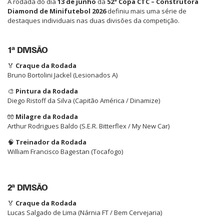
A rodada do dia
13 de junho
da
52ª Copa CTC – Construtora
Diamond de Minifutebol 2026
definiu mais uma série de
destaques individuais nas duas divisões da competição.
1ª DIVISÃO
🏅
Craque da Rodada
Bruno Bortolini Jackel (Lesionados A)
🎨
Pintura da Rodada
Diego Ristoff da Silva (Capitão América / Dinamize)
🧤
Milagre da Rodada
Arthur Rodrigues Baldo (S.E.R. Bitterflex / My New Car)
🧠
Treinador da Rodada
William Francisco Bagestan (Tocafogo)
2ª DIVISÃO
🏅
Craque da Rodada
Lucas Salgado de Lima (Nárnia FT / Bem Cervejaria)