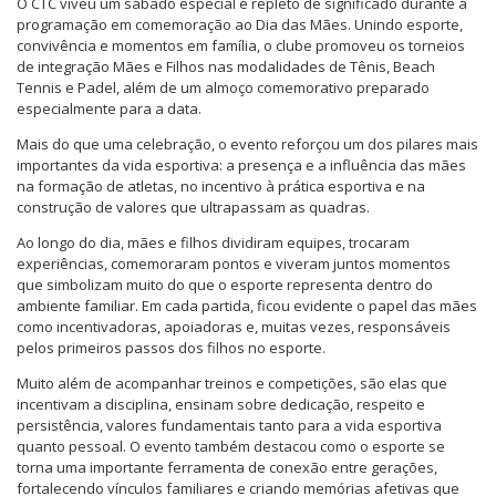
O CTC viveu um sábado especial e repleto de significado durante a
programação em comemoração ao Dia das Mães. Unindo esporte,
convivência e momentos em família, o clube promoveu os torneios
de integração Mães e Filhos nas modalidades de Tênis, Beach
Tennis e Padel, além de um almoço comemorativo preparado
especialmente para a data.
Mais do que uma celebração, o evento reforçou um dos pilares mais
importantes da vida esportiva: a presença e a influência das mães
na formação de atletas, no incentivo à prática esportiva e na
construção de valores que ultrapassam as quadras.
Ao longo do dia, mães e filhos dividiram equipes, trocaram
experiências, comemoraram pontos e viveram juntos momentos
que simbolizam muito do que o esporte representa dentro do
ambiente familiar. Em cada partida, ficou evidente o papel das mães
como incentivadoras, apoiadoras e, muitas vezes, responsáveis
pelos primeiros passos dos filhos no esporte.
Muito além de acompanhar treinos e competições, são elas que
incentivam a disciplina, ensinam sobre dedicação, respeito e
persistência, valores fundamentais tanto para a vida esportiva
quanto pessoal. O evento também destacou como o esporte se
torna uma importante ferramenta de conexão entre gerações,
fortalecendo vínculos familiares e criando memórias afetivas que