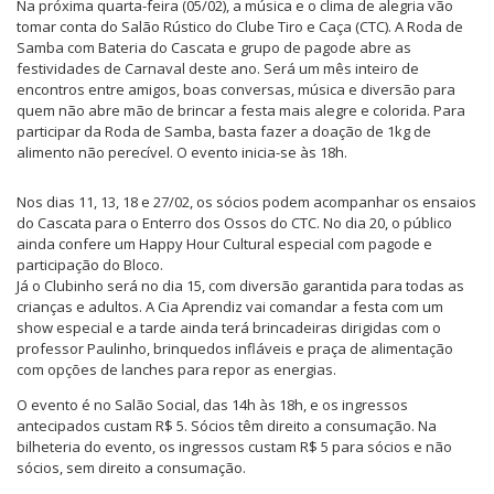
Na próxima quarta-feira (05/02), a música e o clima de alegria vão
tomar conta do Salão Rústico do Clube Tiro e Caça (CTC). A Roda de
Samba com Bateria do Cascata e grupo de pagode abre as
festividades de Carnaval deste ano. Será um mês inteiro de
encontros entre amigos, boas conversas, música e diversão para
quem não abre mão de brincar a festa mais alegre e colorida. Para
participar da Roda de Samba, basta fazer a doação de 1kg de
alimento não perecível. O evento inicia-se às 18h.
Nos dias 11, 13, 18 e 27/02, os sócios podem acompanhar os ensaios
do Cascata para o Enterro dos Ossos do CTC. No dia 20, o público
ainda confere um Happy Hour Cultural especial com pagode e
participação do Bloco.
Já o Clubinho será no dia 15, com diversão garantida para todas as
crianças e adultos. A Cia Aprendiz vai comandar a festa com um
show especial e a tarde ainda terá brincadeiras dirigidas com o
professor Paulinho, brinquedos infláveis e praça de alimentação
com opções de lanches para repor as energias.
O evento é no Salão Social, das 14h às 18h, e os ingressos
antecipados custam R$ 5. Sócios têm direito a consumação. Na
bilheteria do evento, os ingressos custam R$ 5 para sócios e não
sócios, sem direito a consumação.