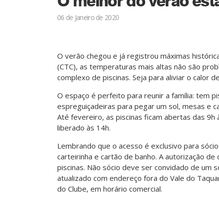
O melhor do verão est
06 de Janeiro de 2020
O verão chegou e já registrou máximas histórica
(CTC), as temperaturas mais altas não são prob
complexo de piscinas. Seja para aliviar o calor d
O espaço é perfeito para reunir a família: tem pis
espreguiçadeiras para pegar um sol, mesas e ca
Até fevereiro, as piscinas ficam abertas das 9h
liberado às 14h.
Lembrando que o acesso é exclusivo para sócio
carteirinha e cartão de banho. A autorização de
piscinas. Não sócio deve ser convidado de um s
atualizado com endereço fora do Vale do Taquar
do Clube, em horário comercial.