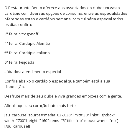
O Restaurante Bento oferece aos associados do clube um vasto
cardápio com diversas opções de consumo, entre as especialidades
oferecidas estão o cardápio semanal com culinária especial todos
os dias confira:
3ª feira: Strogonoff
4ª feira: Cardápio Alemão
5ª feira: Cardápio Italiano
6ª feira: Feijoada
sábados: atendimento especial
Confira abaixo o cardápio especial que também está a sua
disposição.
Desfrute mais de seu clube e viva grandes emoções com a gente.
Afinal, aqui seu coração bate mais forte.
[su_carousel source=”media: 837,836″ limit=”30″ link=”lightbox”
width=”700″ height=”160″ items=”5″ title=”no” mousewheel=”no”]
[/su_carousel]