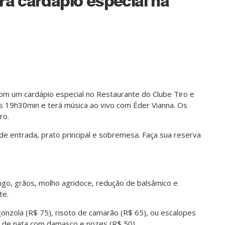
rá cardápio especial na
m um cardápio especial no Restaurante do Clube Tiro e
às 19h30min e terá música ao vivo com Éder Vianna. Os
ro.
 entrada, prato principal e sobremesa. Faça sua reserva
ngo, grãos, molho agridoce, redução de balsâmico e
te.
rgonzola (R$ 75), risoto de camarão (R$ 65), ou escalopes
o de nata com damasco e nozes (R$ 50).