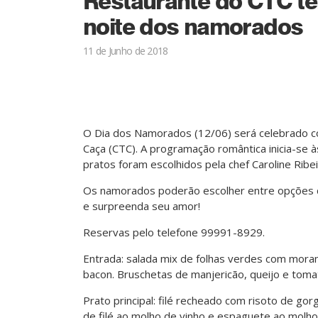
Restaurante do CTC te
noite dos namorados
11 de Junho de 2018
O Dia dos Namorados (12/06) será celebrado co
Caça (CTC). A programação romântica inicia-se 
pratos foram escolhidos pela chef Caroline Ribei
Os namorados poderão escolher entre opções de
e surpreenda seu amor!
Reservas pelo telefone 99991-8929.
Entrada: salada mix de folhas verdes com mora
bacon. Bruschetas de manjericão, queijo e toma
Prato principal: filé recheado com risoto de go
de filé ao molho de vinho e espaguete ao molh