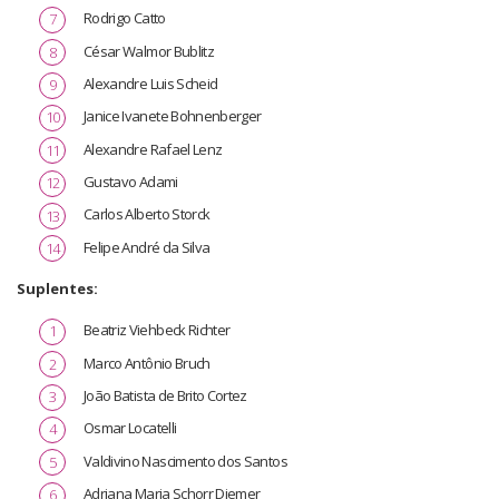
Rodrigo Catto
César Walmor Bublitz
Alexandre Luis Scheid
Janice Ivanete Bohnenberger
Alexandre Rafael Lenz
Gustavo Adami
Carlos Alberto Storck
Felipe André da Silva
Suplentes:
Beatriz Viehbeck Richter
Marco Antônio Bruch
João Batista de Brito Cortez
Osmar Locatelli
Valdivino Nascimento dos Santos
Adriana Maria Schorr Diemer