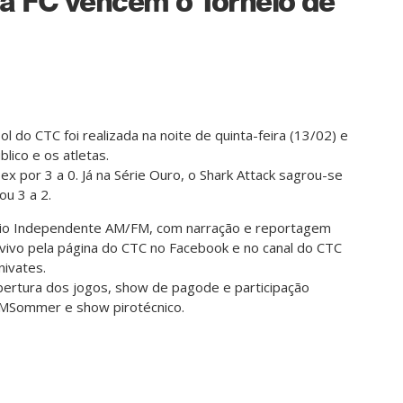
a FC vencem o Torneio de
ol do CTC foi realizada na noite de quinta-feira (13/02) e
lico e os atletas.
ex por 3 a 0. Já na Série Ouro, o Shark Attack sagrou-se
ou 3 a 2.
Rádio Independente AM/FM, com narração e reportagem
 vivo pela página do CTC no Facebook e no canal do CTC
nivates.
bertura dos jogos, show de pagode e participação
 MSommer e show pirotécnico.