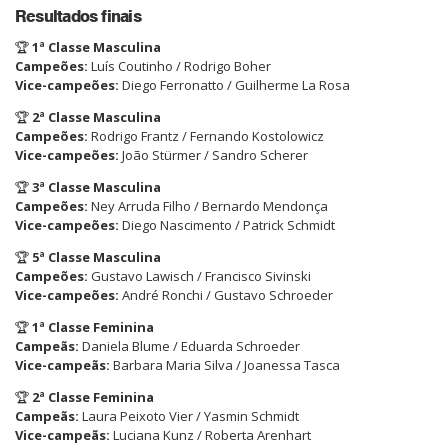
Resultados finais
🏆
1ª Classe Masculina
Campeões:
Luís Coutinho / Rodrigo Boher
Vice-campeões:
Diego Ferronatto / Guilherme La Rosa
🏆
2ª Classe Masculina
Campeões:
Rodrigo Frantz / Fernando Kostolowicz
Vice-campeões:
João Stürmer / Sandro Scherer
🏆
3ª Classe Masculina
Campeões:
Ney Arruda Filho / Bernardo Mendonça
Vice-campeões:
Diego Nascimento / Patrick Schmidt
🏆
5ª Classe Masculina
Campeões:
Gustavo Lawisch / Francisco Sivinski
Vice-campeões:
André Ronchi / Gustavo Schroeder
🏆
1ª Classe Feminina
Campeãs:
Daniela Blume / Eduarda Schroeder
Vice-campeãs:
Barbara Maria Silva / Joanessa Tasca
🏆
2ª Classe Feminina
Campeãs:
Laura Peixoto Vier / Yasmin Schmidt
Vice-campeãs:
Luciana Kunz / Roberta Arenhart