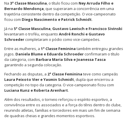
Na
3ª Classe Masculina
, o título ficou com
Ney Arruda Filho e
Bernardo Mendonça
, que superaram a concorrência em uma
trajetória consistente dentro da competição. O vice-campeonato
ficou com
Diego Nascimento e Patrick Schmidt
.
Já na
5ª Classe Masculina
,
Gustavo Lawisch e Francisco Sivinski
levantaram o troféu, enquanto
André Ronchi e Gustavo
Schroeder
completaram o pódio como vice-campeões.
Entre as mulheres, a
1ª Classe Feminina
também entregou grandes
jogos.
Daniela Blume e Eduarda Schroeder
confirmaram o título
da categoria, com
Barbara Maria Silva e Joanessa Tasca
garantindo a segunda colocação.
Fechando as disputas, a
2ª Classe Feminina
teve como campeãs
Laura Peixoto Vier e Yasmin Schmidt
, dupla que encerrou a
competição no topo da categoria. O vice-campeonato ficou com
Luciana Kunz e Roberta Arenhart
.
Além dos resultados, o torneio reforçou o espírito esportivo, a
convivência entre os associados e a força do tênis dentro do clube,
reunindo atletas, famílias e torcedores em mais um fim de semana
de quadras cheias e grandes momentos esportivos.