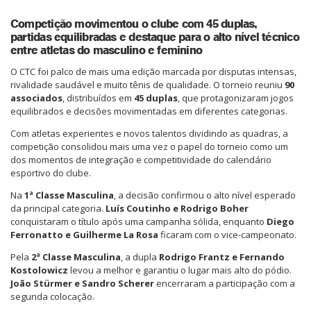
Competição movimentou o clube com 45 duplas,
partidas equilibradas e destaque para o alto nível técnico
entre atletas do masculino e feminino
O CTC foi palco de mais uma edição marcada por disputas intensas,
rivalidade saudável e muito tênis de qualidade. O torneio reuniu
90
associados
, distribuídos em
45 duplas
, que protagonizaram jogos
equilibrados e decisões movimentadas em diferentes categorias.
Com atletas experientes e novos talentos dividindo as quadras, a
competição consolidou mais uma vez o papel do torneio como um
dos momentos de integração e competitividade do calendário
esportivo do clube.
Na
1ª Classe Masculina
, a decisão confirmou o alto nível esperado
da principal categoria.
Luís Coutinho e Rodrigo Boher
conquistaram o título após uma campanha sólida, enquanto
Diego
Ferronatto e Guilherme La Rosa
ficaram com o vice-campeonato.
Pela
2ª Classe Masculina
, a dupla
Rodrigo Frantz e Fernando
Kostolowicz
levou a melhor e garantiu o lugar mais alto do pódio.
João Stürmer e Sandro Scherer
encerraram a participação com a
segunda colocação.